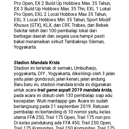
Pro Open, EX 2 Build Up Hobbies Max. 35 Tahun,
EX 3 Build Up Hobbies Max. 35 Thn, EXL 1 Lokal
Pro Open, EXL 2 Local Hobbies Max 35 Tahun,
EXL 3 Local Hobbies Min. 35 Tahun, Sport Modif
Khusus (GTX), KLX, dan CRF, Trabas, dan Bebek.
Sekitar lebih dari 100 pembalap lokal dari
berbagai daerah dan segala usia hampir pasti
bakal meramaikan sirkuit Tambakrejo Sleman,
Yogyakarta.
Stadion Mandala Krida
Stadion ini terletak di semaki, Umbulharjo,
yogyakarta, DIY , Yogyakarta, dikelilingi oleh 3 jalan
yaitu jalan gondosuli, jalan kenari, jalan andung.
Baru baru ini, stadion mandala krida ini digunakan
untuk acara
trail game aspalt 2019 mandala krida,
pada acara ini diikuti oleh 130 pembalap siap adu
kecepatan. Wuih mantappp gan. Acara ini sudah
berlangsung pada 21 september 2019. Ratusan
pembalap ini bertanding di 10 nomor yaitu, kelas
utama FFA 250, Trail 175 Open, Trail 175 non pro.
Di kelas pendukung ada FFA 450, Trail 250 Open,
Trail 175 Komunitas, Trail 150 Komunitas, Trail 175