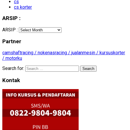
cs
cs korter
ARSIP :
ARSIP :
Partner
camshaftracing /
nokenasracing /
jualanmesin /
kursuskorter
/
motorku
Search for:
Kontak