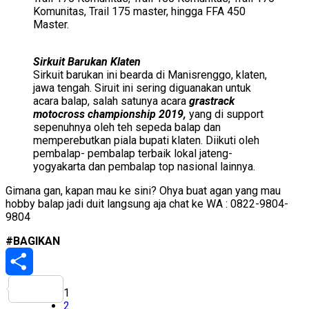
Komunitas, Trail 175 master, hingga FFA 450
Master.
Sirkuit Barukan Klaten
Sirkuit barukan ini bearda di Manisrenggo, klaten,
jawa tengah. Siruit ini sering diguanakan untuk
acara balap, salah satunya acara
grastrack
motocross championship 2019,
yang di support
sepenuhnya oleh teh sepeda balap dan
memperebutkan piala bupati klaten. Diikuti oleh
pembalap- pembalap terbaik lokal jateng-
yogyakarta dan pembalap top nasional lainnya.
Gimana gan, kapan mau ke sini? Ohya buat agan yang mau
hobby balap jadi duit langsung aja chat ke WA : 0822-9804-
9804
#BAGIKAN
Share
1
2