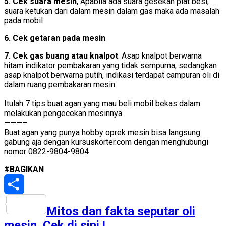
5. Cek suara mesin
, Apabila ada suara gesekan plat besi,
suara ketukan dari dalam mesin dalam gas maka ada masalah
pada mobil
6. Cek getaran pada mesin
7. Cek gas buang atau knalpot
. Asap knalpot berwarna
hitam indikator pembakaran yang tidak sempurna, sedangkan
asap knalpot berwarna putih, indikasi terdapat campuran oli di
dalam ruang pembakaran mesin.
Itulah 7 tips buat agan yang mau beli mobil bekas dalam
melakukan pengecekan mesinnya.
———–
Buat agan yang punya hobby oprek mesin bisa langsung
gabung aja dengan kursuskorter.com dengan menghubungi
nomor 0822-9804-9804
#BAGIKAN
Share
Mitos dan fakta seputar oli
mesin. Cek di sini !