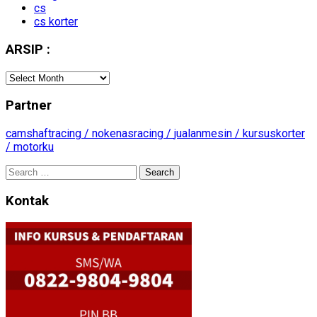
cs
cs korter
ARSIP :
ARSIP
:
Partner
camshaftracing /
nokenasracing /
jualanmesin /
kursuskorter
/
motorku
Search
for:
Kontak