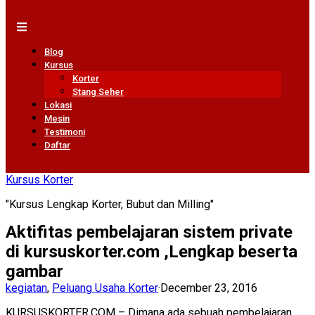
Blog
Kursus
Korter
Stang Seher
Lokasi
Mesin
Testimoni
Daftar
Kursus Korter
"Kursus Lengkap Korter, Bubut dan Milling"
Aktifitas pembelajaran sistem private
di kursuskorter.com ,Lengkap beserta
gambar
kegiatan
,
Peluang Usaha Korter
·
December 23, 2016
KURSUSKORTER.COM – Dimana ada sebuah pembelajaran,