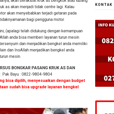
danya, akan berakibat kruk as bengkok atau lubang
KONTAK
uk as akan menjadi tidak centre lagi. Kalau
otor akan menyebabkan terjadi getaran pada
etidaknyamanan bagi pengguna motor.
i, (apalagi telah didukung dengan kemampuan
sAllah anda bisa memberi layanan turun mesin
tersenyum dan menjadikan bengkel anda memiliki
 lain dan InsAllah menjadikan bengkel anda
turun mesin.
URSUS
BONGKAR PASANG KRUK AS DAN
i : Pak Bayu : 0822-9804-9804
g bisa dipilih, menyesuaikan dengan budget
utaan sudah bisa upgrade layanan bengkel