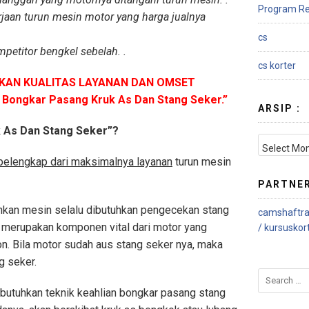
Program Re
jaan turun mesin motor yang harga jualnya
cs
petitor bengkel sebelah. .
cs korter
IKKAN KUALITAS LAYANAN DAN OMSET
 Bongkar Pasang Kruk As Dan Stang Seker.”
ARSIP :
k As Dan Stang Seker”?
 pelengkap dari maksimalnya layanan
turun mesin
PARTNE
unkan mesin selalu dibutuhkan pengecekan stang
camshaftra
 merupakan komponen vital dari motor yang
/
kursuskor
n. Bila motor sudah aus stang seker nya, maka
g seker.
butuhkan teknik keahlian bongkar pasang stang