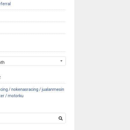
ferral
R
cing /
nokenasracing /
jualanmesin
ter /
motorku