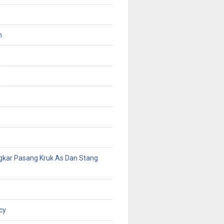
n
gkar Pasang Kruk As Dan Stang
cy