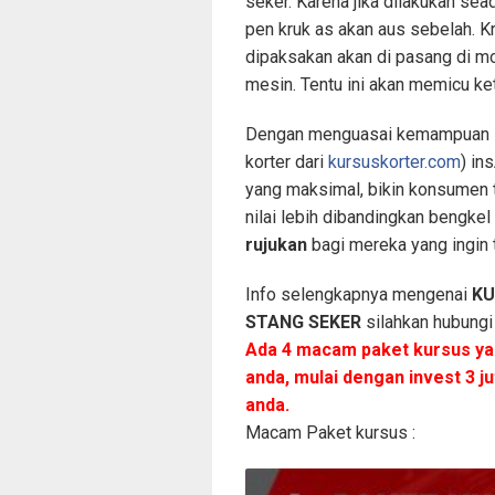
seker. Karena jika dilakukan sea
pen kruk as akan aus sebelah. Kr
dipaksakan akan di pasang di m
mesin. Tentu ini akan memicu k
Dengan menguasai kemampuan in
korter dari
kursuskorter.com
) in
yang maksimal, bikin konsumen 
nilai lebih dibandingkan bengkel
rujukan
bagi mereka yang ingin 
Info selengkapnya mengenai
K
STANG SEKER
silahkan hubung
Ada 4 macam paket kursus yan
anda, mulai dengan invest 3 j
anda.
Macam Paket kursus :