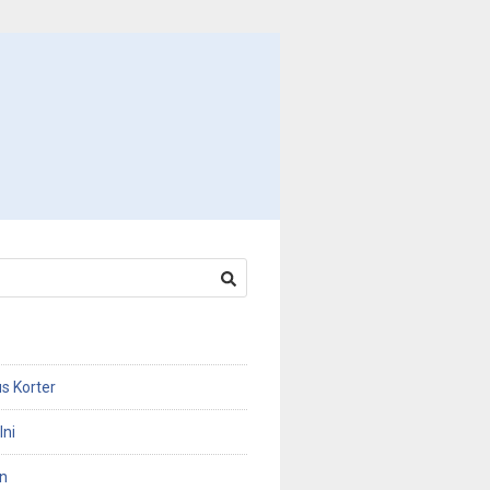
s Korter
Ini
n