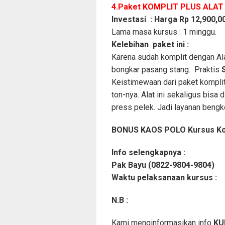
4.Paket KOMPLIT PLUS ALAT
Investasi :
Harga Rp
12
,
9
00,0
Lama masa kursus : 1 minggu.
Kelebihan paket ini :
Karena sudah komplit dengan Al
bongkar pasang stang. Praktis
Keistimewaan dari paket komplit
ton-nya. Alat ini sekaligus bisa
press pelek. Jadi layanan bengk
BONUS KAOS POLO Kursus Ko
Info selengkapnya :
Pak Bayu (0822-9804-9804)
Waktu pelaksanaan kursus :
N.B :
Kami menginformasikan info
KU