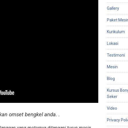
Gallery
Paket Mesi
Kurikulum
Lokasi
Testimoni
Mesin
Blog
Kursus Bon
Seker
Video
kan omset bengkel anda. .
Privacy Poli
nggan yang motornya ditangani turun mesin. .