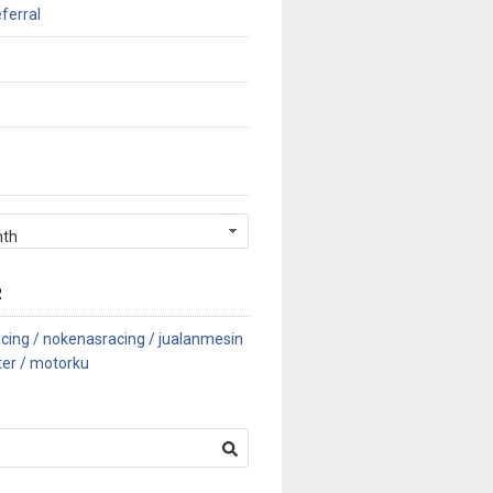
ferral
R
cing /
nokenasracing /
jualanmesin
ter /
motorku