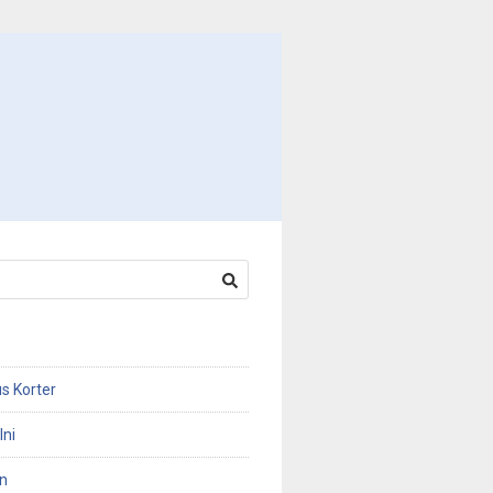
s Korter
Ini
n