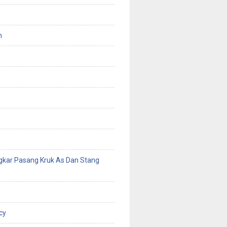
n
gkar Pasang Kruk As Dan Stang
cy