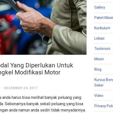
Gallery
Paket Mesi
Kurikulum
Lokasi
Testimoni
Mesin
dal Yang Diperlukan Untuk
Blog
kel Modifikasi Motor
Kursus Bon
Seker
·
DECEMBER 24, 2017
Video
a anda harus bisa melihat banyak peluang yang
da. Sebenarnya banyak sekali peluang yang bisa
Privacy Poli
kungan anda namun anda sediri tidak menyadarinya.