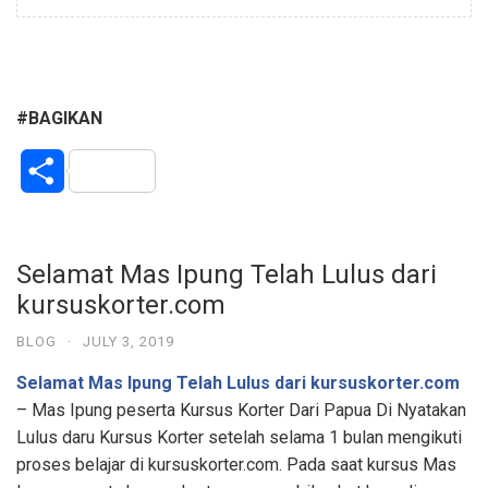
#BAGIKAN
S
h
a
Selamat Mas Ipung Telah Lulus dari
kursuskorter.com
r
BLOG
·
JULY 3, 2019
e
Selamat Mas Ipung Telah Lulus dari kursuskorter.com
– Mas Ipung peserta Kursus Korter Dari Papua Di Nyatakan
Lulus daru Kursus Korter setelah selama 1 bulan mengikuti
proses belajar di kursuskorter.com. Pada saat kursus Mas