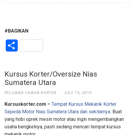
#BAGIKAN
S
h
a
Kursus Korter/Oversize Nias
Sumatera Utara
r
PELUANG USAHA KORTER
·
JULY 15, 2019
e
Kursuskorter.com –
Tempat Kursus Mekanik Korter
Sepeda Motor Nias Sumatera Utara dan sekitarnya
. Buat
yang hobi oprek mesin motor atau ingin mengembangkan
usaha bengkelnya, pasti sedang mencari tempat kursus
mekanik motor.