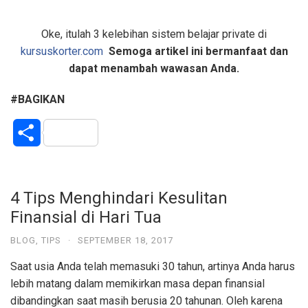
Oke, itulah 3 kelebihan sistem belajar private di
kursuskorter.com
Semoga artikel ini bermanfaat dan
dapat menambah wawasan Anda.
#BAGIKAN
S
h
a
4 Tips Menghindari Kesulitan
Finansial di Hari Tua
r
BLOG
,
TIPS
·
SEPTEMBER 18, 2017
e
Saat usia Anda telah memasuki 30 tahun, artinya Anda harus
lebih matang dalam memikirkan masa depan finansial
dibandingkan saat masih berusia 20 tahunan. Oleh karena