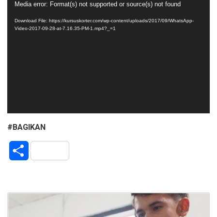
Video
Media error: Format(s) not supported or source(s) not found
Player
Download File: https://kursuskorter.com/wp-content/uploads/2017/09/WhatsApp-
Video-2017-09-28-at-7.16.35-PM-1.mp4?_=1
#BAGIKAN
S
h
a
r