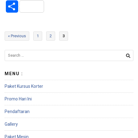
S
h
a
« Previous
1
2
3
r
e
MENU :
Paket Kursus Korter
Promo Hari Ini
Pendaftaran
Gallery
Paket Mesin