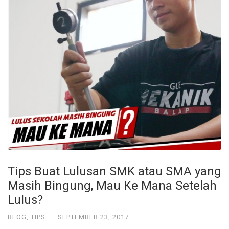
e
Tips Buat Lulusan SMK atau SMA yang
Masih Bingung, Mau Ke Mana Setelah
Lulus?
BLOG
,
TIPS
·
SEPTEMBER 23, 2017