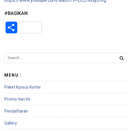
https://www.youtube.com/watch?v=LCZHGsjn5Vg
#BAGIKAN
S
h
a
r
e
MENU :
Paket Kursus Korter
Promo Hari Ini
Pendaftaran
Gallery