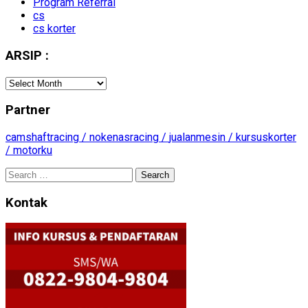
Program Referral
cs
cs korter
ARSIP :
ARSIP
:
Partner
camshaftracing /
nokenasracing /
jualanmesin /
kursuskorter
/
motorku
Search
for:
Kontak