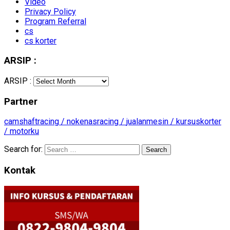
Video
Privacy Policy
Program Referral
cs
cs korter
ARSIP :
ARSIP :
Partner
camshaftracing /
nokenasracing /
jualanmesin /
kursuskorter
/
motorku
Search for:
Kontak