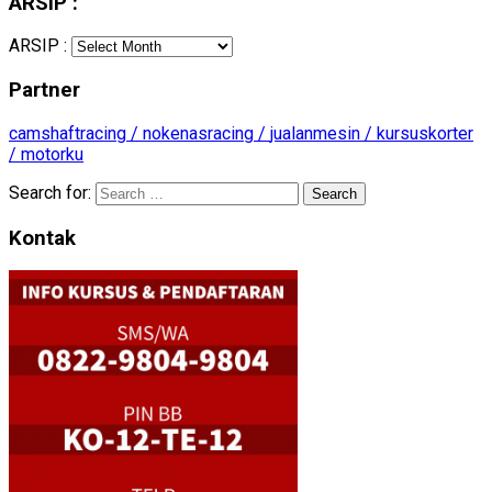
ARSIP :
ARSIP :
Partner
camshaftracing /
nokenasracing /
jualanmesin /
kursuskorter
/
motorku
Search for:
Kontak