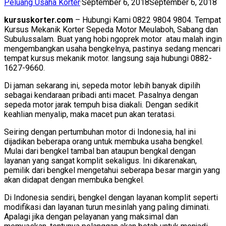
Peluang Usaha Korter
·
September 6, 2018
September 6, 2018
kursuskorter.com
– Hubungi Kami 0822 9804 9804. Tempat
Kursus Mekanik Korter Sepeda Motor Meulaboh, Sabang dan
Subulussalam. Buat yang hobi ngoprek motor atau malah ingin
mengembangkan usaha bengkelnya, pastinya sedang mencari
tempat kursus mekanik motor. langsung saja hubungi 0882-
1627-9660.
Di jaman sekarang ini, sepeda motor lebih banyak dipilih
sebagai kendaraan pribadi anti macet. Pasalnya dengan
sepeda motor jarak tempuh bisa diakali. Dengan sedikit
keahlian menyalip, maka macet pun akan teratasi.
Seiring dengan pertumbuhan motor di Indonesia, hal ini
dijadikan beberapa orang untuk membuka usaha bengkel.
Mulai dari bengkel tambal ban ataupun bengkal dengan
layanan yang sangat komplit sekaligus. Ini dikarenakan,
pemilik dari bengkel mengetahui seberapa besar margin yang
akan didapat dengan membuka bengkel.
Di Indonesia sendiri, bengkel dengan layanan komplit seperti
modifikasi dan layanan turun mesinlah yang paling diminati.
Apalagi jika dengan pelayanan yang maksimal dan