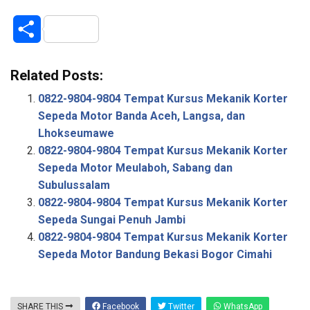
S
h
Related Posts:
a
0822-9804-9804 Tempat Kursus Mekanik Korter
r
Sepeda Motor Banda Aceh, Langsa, dan
Lhokseumawe
e
0822-9804-9804 Tempat Kursus Mekanik Korter
Sepeda Motor Meulaboh, Sabang dan
Subulussalam
0822-9804-9804 Tempat Kursus Mekanik Korter
Sepeda Sungai Penuh Jambi
0822-9804-9804 Tempat Kursus Mekanik Korter
Sepeda Motor Bandung Bekasi Bogor Cimahi
SHARE THIS
Facebook
Twitter
WhatsApp