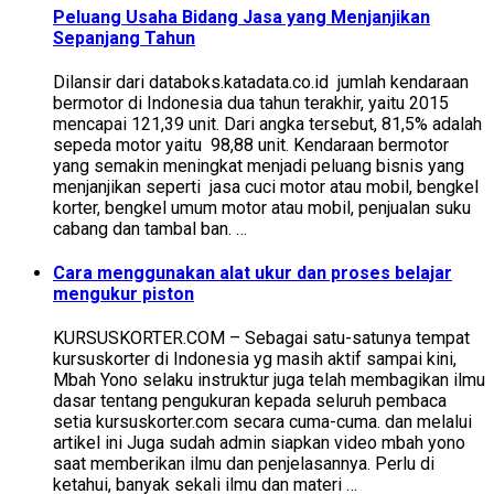
Peluang Usaha Bidang Jasa yang Menjanjikan
Sepanjang Tahun
Dilansir dari databoks.katadata.co.id jumlah kendaraan
bermotor di Indonesia dua tahun terakhir, yaitu 2015
mencapai 121,39 unit. Dari angka tersebut, 81,5% adalah
sepeda motor yaitu 98,88 unit. Kendaraan bermotor
yang semakin meningkat menjadi peluang bisnis yang
menjanjikan seperti jasa cuci motor atau mobil, bengkel
korter, bengkel umum motor atau mobil, penjualan suku
cabang dan tambal ban. …
Cara menggunakan alat ukur dan proses belajar
mengukur piston
KURSUSKORTER.COM – Sebagai satu-satunya tempat
kursuskorter di Indonesia yg masih aktif sampai kini,
Mbah Yono selaku instruktur juga telah membagikan ilmu
dasar tentang pengukuran kepada seluruh pembaca
setia kursuskorter.com secara cuma-cuma. dan melalui
artikel ini Juga sudah admin siapkan video mbah yono
saat memberikan ilmu dan penjelasannya. Perlu di
ketahui, banyak sekali ilmu dan materi …