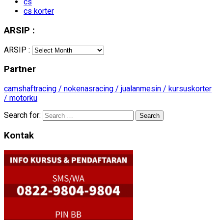
cs
cs korter
ARSIP :
ARSIP :
Partner
camshaftracing /
nokenasracing /
jualanmesin /
kursuskorter
/
motorku
Search for:
Kontak