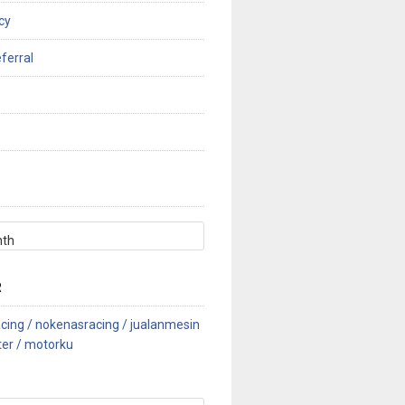
cy
ferral
R
cing /
nokenasracing /
jualanmesin
ter /
motorku