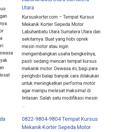
Utara
sus
Ogan
Kursuskorter.com – Tempat Kursus
nya.
Mekanik Korter Sepeda Motor
or
Labuhanbatu Utara Sumatera Utara dan
ha
sekitarnya. Buat yang hobi oprek
ri
mesin motor atau ingin
Dewasa
mengembangkan usaha bengkelnya,
nyak
pasti sedang mencari tempat kursus
an
mekanik motor. Dewasa ini, bagi para
lesat
penghobi balap banyak cara dilakukan
untuk meningkatkan performa motor
agar mampu melesat maksimal di
lintasan. Salah satu modifikasi mesin
…
eda
0822-9804-9804 Tempat Kursus
Mekanik Korter Sepeda Motor