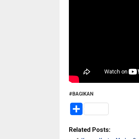
#BAGIKAN
S
h
Related Posts:
a