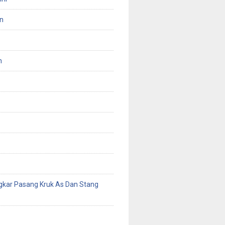
n
n
gkar Pasang Kruk As Dan Stang