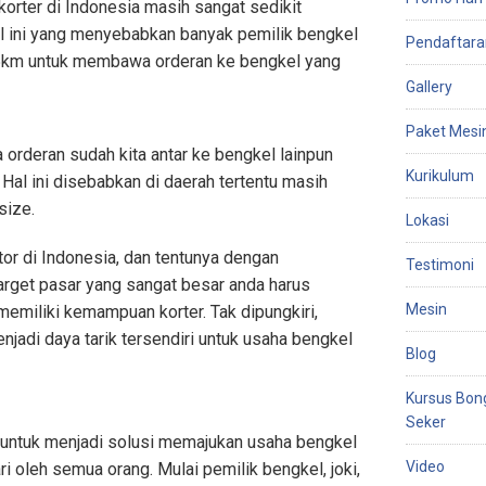
rter di Indonesia masih sangat sedikit
hal ini yang menyebabkan banyak pemilik bengkel
Pendaftara
5km untuk membawa orderan ke bengkel yang
Gallery
Paket Mesi
a orderan sudah kita antar ke bengkel lainpun
Kurikulum
Hal ini disebabkan di daerah tertentu masih
size.
Lokasi
or di Indonesia, dan tentunya dengan
Testimoni
rget pasar yang sangat besar anda harus
Mesin
emiliki kemampuan korter. Tak dipungkiri,
njadi daya tarik tersendiri untuk usaha bengkel
Blog
Kursus Bon
Seker
r untuk menjadi solusi memajukan usaha bengkel
Video
ari oleh semua orang. Mulai pemilik bengkel, joki,