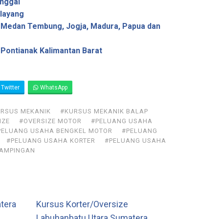
nggal
layang
 Medan Tembung, Jogja, Madura, Papua dan
Pontianak Kalimantan Barat
Twitter
WhatsApp
RSUS MEKANIK
#KURSUS MEKANIK BALAP
IZE
#OVERSIZE MOTOR
#PELUANG USAHA
PELUANG USAHA BENGKEL MOTOR
#PELUANG
#PELUANG USAHA KORTER
#PELUANG USAHA
SAMPINGAN
atera
Kursus Korter/Oversize
Labuhanbatu Utara Sumatera