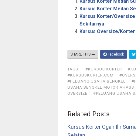
Kursus Korter Medan Su
r
Kursus Korter Medan Se
Kursus Korter/Oversize
e
Sekitarnya
Kursus Oversize/Korter 
SHARE THIS
Facebook
TAGS:
#KURSUS KORTER
#KU
#KURSUSKORTER.COM
#OVERS
#PELUANG USAHA BENGKEL
#
USAHA BENGKEL MOTOR AHASS
OVERSIZE
#PELUANG USAHA 
Related Posts
Kursus Korter Ogan Ilir Sum
Selatan