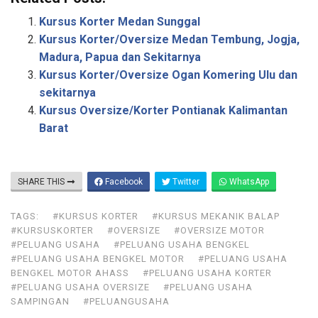
a
Kursus Korter Medan Sunggal
r
Kursus Korter/Oversize Medan Tembung, Jogja,
Madura, Papua dan Sekitarnya
e
Kursus Korter/Oversize Ogan Komering Ulu dan
sekitarnya
Kursus Oversize/Korter Pontianak Kalimantan
Barat
SHARE THIS
Facebook
Twitter
WhatsApp
TAGS:
#KURSUS KORTER
#KURSUS MEKANIK BALAP
#KURSUSKORTER
#OVERSIZE
#OVERSIZE MOTOR
#PELUANG USAHA
#PELUANG USAHA BENGKEL
#PELUANG USAHA BENGKEL MOTOR
#PELUANG USAHA
BENGKEL MOTOR AHASS
#PELUANG USAHA KORTER
#PELUANG USAHA OVERSIZE
#PELUANG USAHA
SAMPINGAN
#PELUANGUSAHA