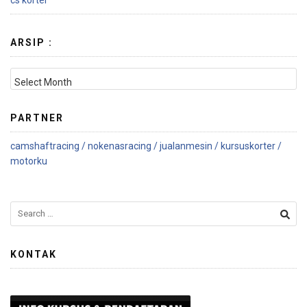
cs korter
ARSIP :
PARTNER
camshaftracing /
nokenasracing /
jualanmesin /
kursuskorter /
motorku
KONTAK