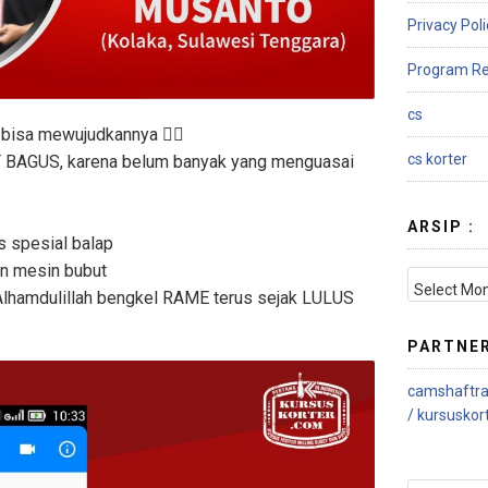
Privacy Poli
Program Re
cs
bisa mewujudkannya 👇🏻
cs korter
 BAGUS, karena belum banyak yang menguasai
ARSIP :
s spesial balap
n mesin bubut
Alhamdulillah bengkel RAME terus sejak LULUS
PARTNE
camshaftra
/
kursuskor