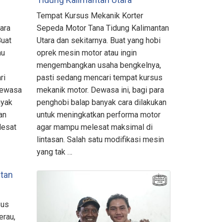
Tempat Kursus Mekanik Korter
ara
Sepeda Motor Tana Tidung Kalimantan
Buat
Utara dan sekitarnya. Buat yang hobi
au
oprek mesin motor atau ingin
mengembangkan usaha bengkelnya,
ri
pasti sedang mencari tempat kursus
Dewasa
mekanik motor. Dewasa ini, bagi para
nyak
penghobi balap banyak cara dilakukan
an
untuk meningkatkan performa motor
lesat
agar mampu melesat maksimal di
lintasan. Salah satu modifikasi mesin
yang tak …
ntan
sus
erau,