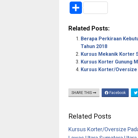
S
h
Related Posts:
a
Berapa Perkiraan Kebut
r
Tahun 2018
Kursus Mekanik Korter 
e
Kursus Korter Gunung M
Kursus Korter/Oversize
SHARE THIS
Facebook
Related Posts
Kursus Korter/Oversize Pad
Lawas Utara Sumatera Utara