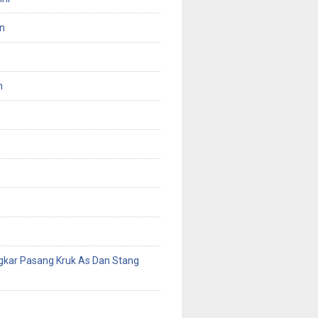
n
n
gkar Pasang Kruk As Dan Stang