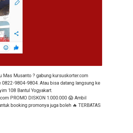
au Mas Musanto ? gabung kursuskorter.com
e 0822-9804-9804. Atau bisa datang langsung ke
yim 108 Bantul Yogyakart.
er.com PROMO DISKON 1.000.000 😱 Ambil
untuk booking promonya juga boleh 🔥 TERBATAS