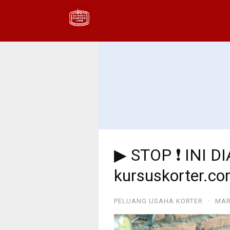
▶ STOP ❗ INI D
kursuskorter.c
PELUANG USAHA KORTER
·
MAR