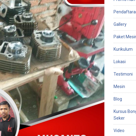
Pendaftara
Gallery
Paket Mesi
Kurikulum
Lokasi
Testimoni
Mesin
Blog
Kursus Bon
Seker
Video