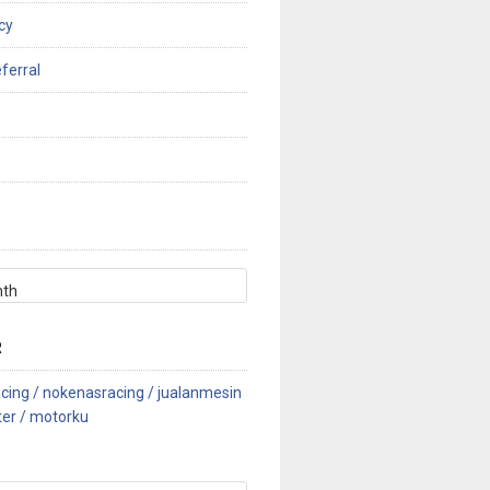
cy
ferral
R
cing /
nokenasracing /
jualanmesin
ter /
motorku