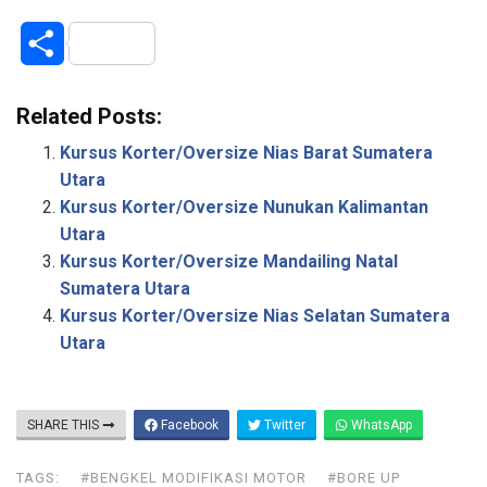
S
h
Related Posts:
a
Kursus Korter/Oversize Nias Barat Sumatera
r
Utara
Kursus Korter/Oversize Nunukan Kalimantan
e
Utara
Kursus Korter/Oversize Mandailing Natal
Sumatera Utara
Kursus Korter/Oversize Nias Selatan Sumatera
Utara
SHARE THIS
Facebook
Twitter
WhatsApp
TAGS:
#BENGKEL MODIFIKASI MOTOR
#BORE UP