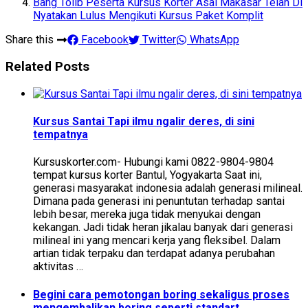
Bang Tolib Peserta Kursus Korter Asal Makasar Telah Di
Nyatakan Lulus Mengikuti Kursus Paket Komplit
Share this
Facebook
Twitter
WhatsApp
Related Posts
Kursus Santai Tapi ilmu ngalir deres, di sini
tempatnya
Kursuskorter.com- Hubungi kami 0822-9804-9804
tempat kursus korter Bantul, Yogyakarta Saat ini,
generasi masyarakat indonesia adalah generasi milineal.
Dimana pada generasi ini penuntutan terhadap santai
lebih besar, mereka juga tidak menyukai dengan
kekangan. Jadi tidak heran jikalau banyak dari generasi
milineal ini yang mencari kerja yang fleksibel. Dalam
artian tidak terpaku dan terdapat adanya perubahan
aktivitas …
Begini cara pemotongan boring sekaligus proses
mengembalikan boring seperti standart