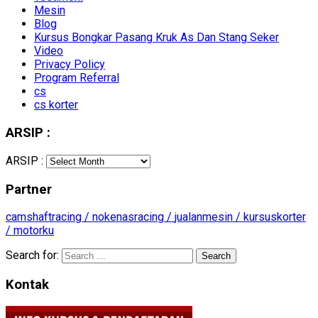
Mesin
Blog
Kursus Bongkar Pasang Kruk As Dan Stang Seker
Video
Privacy Policy
Program Referral
cs
cs korter
ARSIP :
ARSIP :
Partner
camshaftracing /
nokenasracing /
jualanmesin /
kursuskorter
/
motorku
Search for:
Kontak