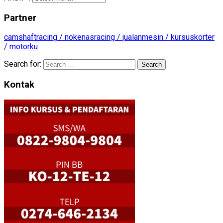
Partner
camshaftracing /
nokenasracing /
jualanmesin /
kursuskorter
/
motorku
Search for:
Kontak