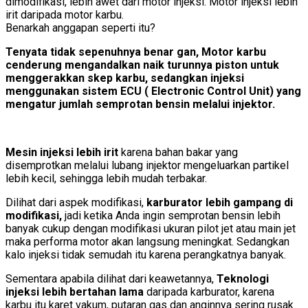
dimodifikasi, lebih awet dari motor injeksi. Motor injeksi lebih
irit daripada motor karbu.
Benarkah anggapan seperti itu?
Tenyata tidak sepenuhnya benar gan, Motor karbu
cenderung mengandalkan naik turunnya piston untuk
menggerakkan skep karbu, sedangkan injeksi
menggunakan sistem ECU ( Electronic Control Unit) yang
mengatur jumlah semprotan bensin melalui injektor.
Mesin injeksi lebih irit
karena bahan bakar yang
disemprotkan melalui lubang injektor mengeluarkan partikel
lebih kecil, sehingga lebih mudah terbakar.
Dilihat dari aspek modifikasi,
karburator lebih gampang di
modifikasi,
jadi ketika Anda ingin semprotan bensin lebih
banyak cukup dengan modifikasi ukuran pilot jet atau main jet
maka performa motor akan langsung meningkat. Sedangkan
kalo injeksi tidak semudah itu karena perangkatnya banyak.
Sementara apabila dilihat dari keawetannya,
Teknologi
injeksi lebih bertahan lama
daripada karburator, karena
karbu itu karet vakum, putaran gas dan anginnya sering rusak.