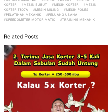
KORTER
#MESIN BUBUT
#MESIN KORTER
#MESIN
KORTER T807A
#MESIN MILING
#MESIN POLES
#PELATIHAN MEKANIK
#PELUANG USAHA
#SPEEDOMETER MOTOR MATIC
#TRAINING MEKANIK
Related Posts