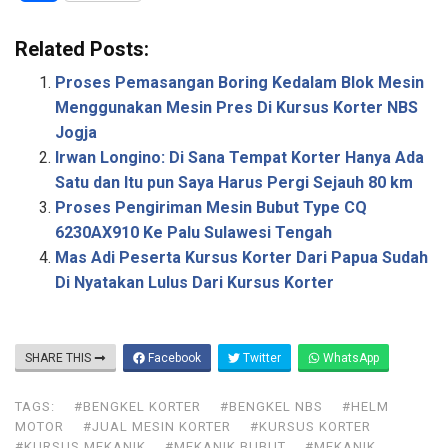
h
Related Posts:
a
Proses Pemasangan Boring Kedalam Blok Mesin
r
Menggunakan Mesin Pres Di Kursus Korter NBS
Jogja
e
Irwan Longino: Di Sana Tempat Korter Hanya Ada
Satu dan Itu pun Saya Harus Pergi Sejauh 80 km
Proses Pengiriman Mesin Bubut Type CQ
6230AX910 Ke Palu Sulawesi Tengah
Mas Adi Peserta Kursus Korter Dari Papua Sudah
Di Nyatakan Lulus Dari Kursus Korter
SHARE THIS
Facebook
Twitter
WhatsApp
TAGS:
#BENGKEL KORTER
#BENGKEL NBS
#HELM
MOTOR
#JUAL MESIN KORTER
#KURSUS KORTER
#KURSUS MEKANIK
#MEKANIK BUBUT
#MEKANIK