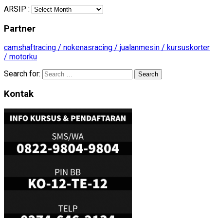
ARSIP :
Partner
camshaftracing /
nokenasracing /
jualanmesin /
kursuskorter
/
motorku
Search for:
Kontak