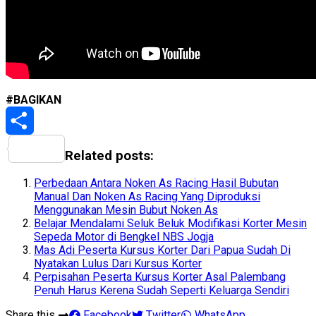
#BAGIKAN
Share
Related posts:
Perbedaan Antara Noken As Racing Hasil Bubutan
Manual Dan Noken As Racing Yang Diproduksi
Menggunakan Mesin Bubut Noken As
Belajar Mendalami Seluk Beluk Modifikasi Korter Mesin
Sepeda Motor di Bengkel NBS Jogja
Mas Adi Peserta Kursus Korter Dari Papua Sudah Di
Nyatakan Lulus Dari Kursus Korter
Perpisahan Peserta Kursus Korter Asal Palembang
Penuh Harus Kerena Sudah Seperti Keluarga Sendiri
Share this
Facebook
Twitter
WhatsApp