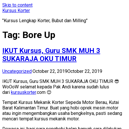
Skip to content
Kursus Korter
"Kursus Lengkap Korter, Bubut dan Milling"
Tag:
Bore Up
IKUT Kursus, Guru SMK MUH 3
SUKARAJA OKU TIMUR
Uncategorized
·
October 22, 2019
October 22, 2019
IKUT Kursus, Guru SMK MUH 3 SUKARAJA OKU TIMUR 😎
WoOoW selamat kepada Pak Andi karena sudah lulus
dari
kursuskorter
.com 😊
Tempat Kursus Mekanik Korter Sepeda Motor Berau, Kutai
Barat Kalimantan Timur. Buat yang hobi oprek mesin motor
atau ingin mengembangkan usaha bengkelnya, pasti sedang
mencari tempat kursus mekanik motor.
Dewasa ini, bagi para penghobi balap banyak cara dilakukan