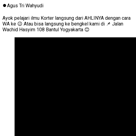
⏺️Agus Tri Wahyudi
Ayok pelajari ilmu Korter langsung dari AHLINYA dengan cara
WA ke 😉 Atau bisa langsung ke bengkel kami di 📌 Jalan
Wachid Hasyim 108 Bantul Yogyakarta 😊