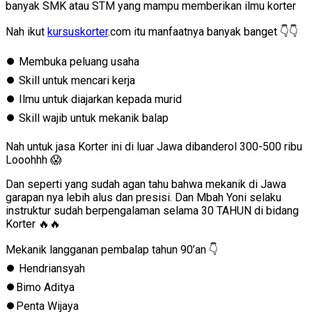
banyak SMK atau STM yang mampu memberikan ilmu korter
Nah ikut
kursuskorter
.com itu manfaatnya banyak banget 👇👇
⏺️ Membuka peluang usaha
⏺️ Skill untuk mencari kerja
⏺️ Ilmu untuk diajarkan kepada murid
⏺️ Skill wajib untuk mekanik balap
Nah untuk jasa Korter ini di luar Jawa dibanderol 300-500 ribu
Looohhh 😱
Dan seperti yang sudah agan tahu bahwa mekanik di Jawa
garapan nya lebih alus dan presisi. Dan Mbah Yoni selaku
instruktur sudah berpengalaman selama 30 TAHUN di bidang
Korter 🔥🔥
Mekanik langganan pembalap tahun 90’an 👇
⏺️ Hendriansyah
⏺️Bimo Aditya
⏺️Penta Wijaya