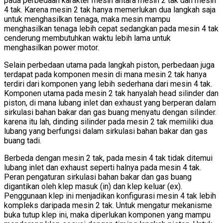
pada perbedaan karakter mesin antara mesin 2 tak dan mesin
4 tak. Karena mesin 2 tak hanya memerlukan dua langkah saja
untuk menghasilkan tenaga, maka mesin mampu
menghasilkan tenaga lebih cepat sedangkan pada mesin 4 tak
cenderung membutuhkan waktu lebih lama untuk
menghasilkan power motor.
Selain perbedaan utama pada langkah piston, perbedaan juga
terdapat pada komponen mesin di mana mesin 2 tak hanya
terdiri dari komponen yang lebih sederhana dari mesin 4 tak.
Komponen utama pada mesin 2 tak hanyalah head silinder dan
piston, di mana lubang inlet dan exhaust yang berperan dalam
sirkulasi bahan bakar dan gas buang menyatu dengan silinder.
karena itu lah, dinding silinder pada mesin 2 tak memiliki dua
lubang yang berfungsi dalam sirkulasi bahan bakar dan gas
buang tadi.
Berbeda dengan mesin 2 tak, pada mesin 4 tak tidak ditemui
lubang inlet dan exhaust seperti halnya pada mesin 4 tak.
Peran pengaturan sirkulasi bahan bakar dan gas buang
digantikan oleh klep masuk (in) dan klep keluar (ex).
Penggunaan klep ini menjadikan konfigurasi mesin 4 tak lebih
kompleks daripada mesin 2 tak. Untuk mengatur mekanisme
buka tutup klep ini, maka diperlukan komponen yang mampu