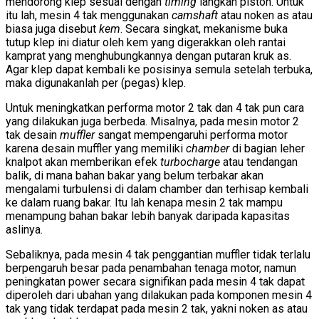
mendorong klep sesuai dengan
timing
langkah piston. Untuk
itu lah, mesin 4 tak menggunakan
camshaft
atau noken as atau
biasa juga disebut
kem
. Secara singkat, mekanisme buka
tutup klep ini diatur oleh kem yang digerakkan oleh rantai
kamprat yang menghubungkannya dengan putaran kruk as.
Agar klep dapat kembali ke posisinya semula setelah terbuka,
maka digunakanlah per (pegas) klep.
Untuk meningkatkan performa motor 2 tak dan 4 tak pun cara
yang dilakukan juga berbeda. Misalnya, pada mesin motor 2
tak desain
muffler
sangat mempengaruhi performa motor
karena desain muffler yang memiliki
chamber
di bagian leher
knalpot akan memberikan efek
turbocharge
atau tendangan
balik, di mana bahan bakar yang belum terbakar akan
mengalami turbulensi di dalam chamber dan terhisap kembali
ke dalam ruang bakar. Itu lah kenapa mesin 2 tak mampu
menampung bahan bakar lebih banyak daripada kapasitas
aslinya.
Sebaliknya, pada mesin 4 tak penggantian muffler tidak terlalu
berpengaruh besar pada penambahan tenaga motor, namun
peningkatan power secara signifikan pada mesin 4 tak dapat
diperoleh dari ubahan yang dilakukan pada komponen mesin 4
tak yang tidak terdapat pada mesin 2 tak, yakni noken as atau