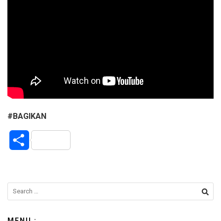
#BAGIKAN
S
h
a
r
e
MENU :