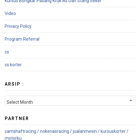
Kursus Bongkar Pasang Kruk As Dan Stang Seker
Video
Privacy Policy
Program Referral
cs
cs korter
ARSIP :
PARTNER
camshaftracing /
nokenasracing /
jualanmesin /
kursuskorter /
motorku