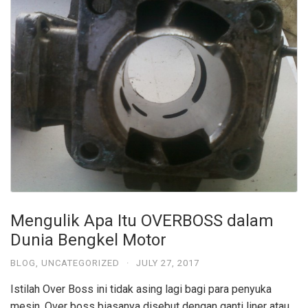
e
Mengulik Apa Itu OVERBOSS dalam
Dunia Bengkel Motor
BLOG
,
UNCATEGORIZED
·
JULY 27, 2017
Istilah Over Boss ini tidak asing lagi bagi para penyuka
mesin. Over boss biasanya disebut dengan ganti liner atau