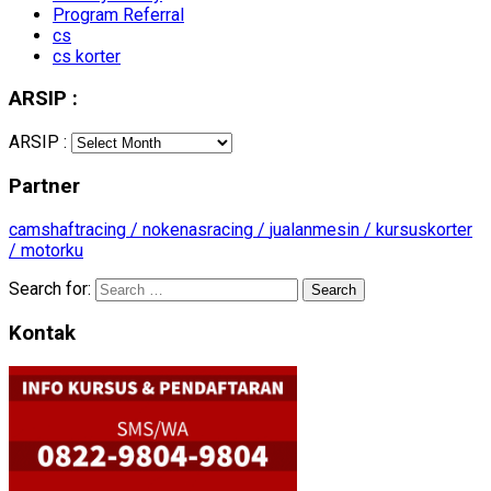
Program Referral
cs
cs korter
ARSIP :
ARSIP :
Partner
camshaftracing /
nokenasracing /
jualanmesin /
kursuskorter
/
motorku
Search for:
Kontak