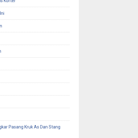
s Korter
Ini
n
n
gkar Pasang Kruk As Dan Stang