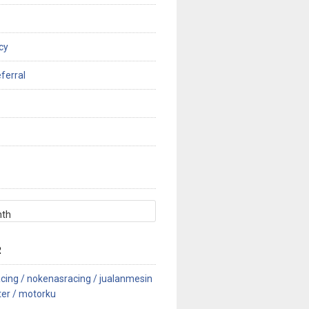
cy
ferral
R
cing /
nokenasracing /
jualanmesin
ter /
motorku