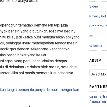
tor dan borosnya besin.
Video
Privacy Poli
erpengaruh terhadap pemanasan tapi juga
Program Re
yak bensin yang dibutuhkan. Idealnya begini,
cs
itu busi, jadi ketika busi menghasilkan api yang
ecil, sehingga untuk mendapatkan tenaga mesin
cs korter
eanrik gas dengan sekencang-kencangnya
an bahan bakar yang keluar.
ARSIP :
si agan, yang perlu agan lakukan dengan
u di dekatkan ke dalam blok mesin, setelah itu
ARSIP
starter. Jika api masih memercik itu tandanya
:
PARTNE
kan tangki bensin itu punya dampak mengerikan
camshaftra
/
kursuskor