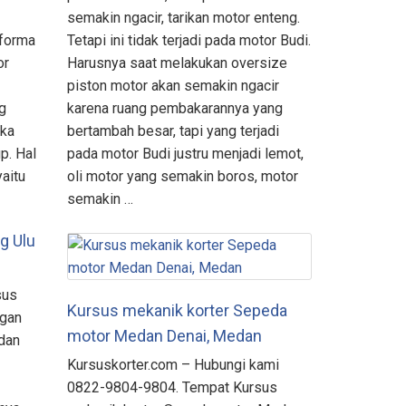
semakin ngacir, tarikan motor enteng.
rforma
Tetapi ini tidak terjadi pada motor Budi.
or
Harusnya saat melakukan oversize
piston motor akan semakin ngacir
ng
karena ruang pembakarannya yang
ika
bertambah besar, tapi yang terjadi
p. Hal
pada motor Budi justru menjadi lemot,
yaitu
oli motor yang semakin boros, motor
semakin …
g Ulu
sus
Kursus mekanik korter Sepeda
Ogan
motor Medan Denai, Medan
dan
Kursuskorter.com – Hubungi kami
0822-9804-9804. Tempat Kursus