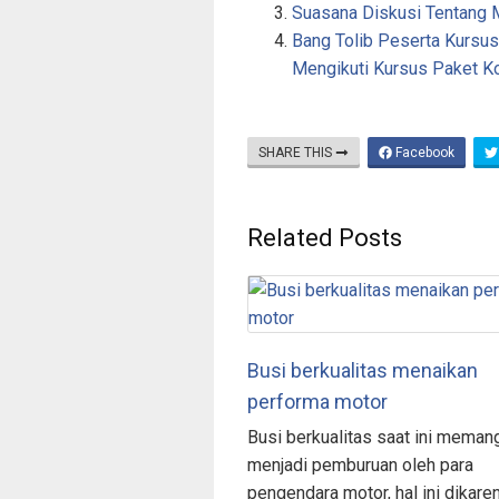
Suasana Diskusi Tentang M
Bang Tolib Peserta Kursus
e
Mengikuti Kursus Paket K
SHARE THIS
Facebook
Related Posts
Busi berkualitas menaikan
performa motor
Busi berkualitas saat ini meman
menjadi pemburuan oleh para
pengendara motor, hal ini dikare