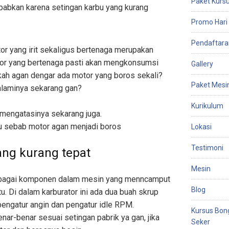
Paket Kursu
Promo Hari 
Pendaftara
or yang irit sekaligus bertenaga merupakan
or yang bertenaga pasti akan mengkonsumsi
Gallery
kah agan dengar ada motor yang boros sekali?
Paket Mesi
laminya sekarang gan?
Kurikulum
 mengatasinya sekarang juga.
hu sebab motor agan menjadi boros
Lokasi
Testimoni
ang kurang tepat
Mesin
sebagai komponen dalam mesin yang menncamput
Blog
. Di dalam karburator ini ada dua buah skrup
engatur angin dan pengatur idle RPM.
Kursus Bon
nar-benar sesuai setingan pabrik ya gan, jika
Seker