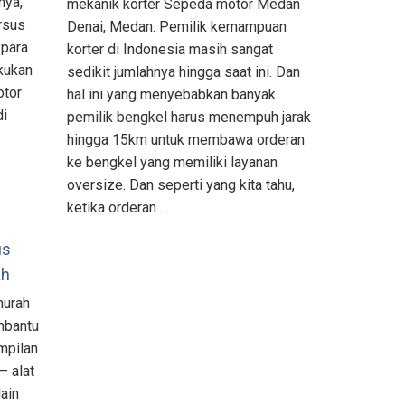
nya,
mekanik korter Sepeda motor Medan
rsus
Denai, Medan. Pemilik kemampuan
 para
korter di Indonesia masih sangat
kukan
sedikit jumlahnya hingga saat ini. Dan
otor
hal ini yang menyebabkan banyak
di
pemilik bengkel harus menempuh jarak
hingga 15km untuk membawa orderan
ke bengkel yang memiliki layanan
oversize. Dan seperti yang kita tahu,
ketika orderan …
us
ah
murah
mbantu
mpilan
– alat
ain