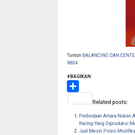
Tonton
BALANCING DAN CENTER
9804
#BAGIKAN
S
Related posts:
h
Perbedaan Antara Noken A
a
Racing Yang Diproduksi 
Jual Mesin Poles Modifik
r