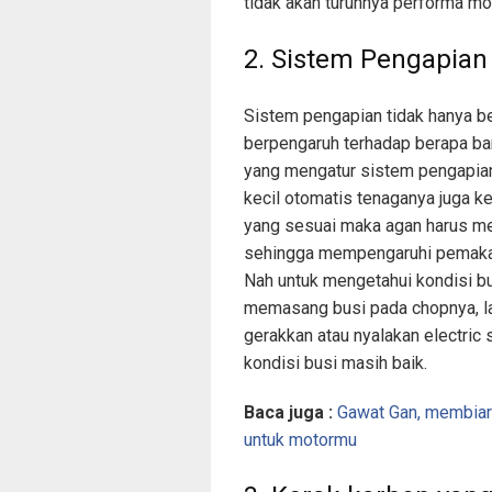
tidak akan turunnya performa mo
2. Sistem Pengapian
Sistem pengapian tidak hanya b
berpengaruh terhadap berapa ban
yang mengatur sistem pengapian 
kecil otomatis tenaganya juga k
yang sesuai maka agan harus m
sehingga mempengaruhi pemakai
Nah untuk mengetahui kondisi bu
memasang busi pada chopnya, lal
gerakkan atau nyalakan electric 
kondisi busi masih baik.
Baca juga :
Gawat Gan, membiar
untuk motormu