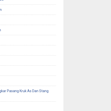
n
n
gkar Pasang Kruk As Dan Stang