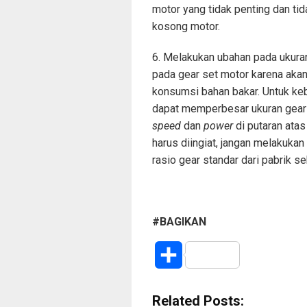
motor yang tidak penting dan t
kosong motor.
6. Melakukan ubahan pada ukura
pada gear set motor karena aka
konsumsi bahan bakar. Untuk keb
dapat memperbesar ukuran gear
speed
dan
power
di putaran ata
harus diingiat, jangan melakukan
rasio gear standar dari pabrik 
#BAGIKAN
S
h
Related Posts: