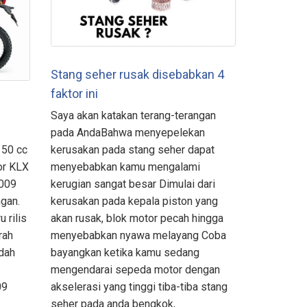
Stang seher rusak disebabkan 4
faktor ini
Saya akan katakan terang-terangan
pada AndaBahwa menyepelekan
150 cc
kerusakan pada stang seher dapat
or KLX
menyebabkan kamu mengalami
2009
kerugian sangat besar Dimulai dari
gan.
kerusakan pada kepala piston yang
 rilis
akan rusak, blok motor pecah hingga
rah
menyebabkan nyawa melayang Coba
udah
bayangkan ketika kamu sedang
mengendarai sepeda motor dengan
09
akselerasi yang tinggi tiba-tiba stang
seher pada anda bengkok,