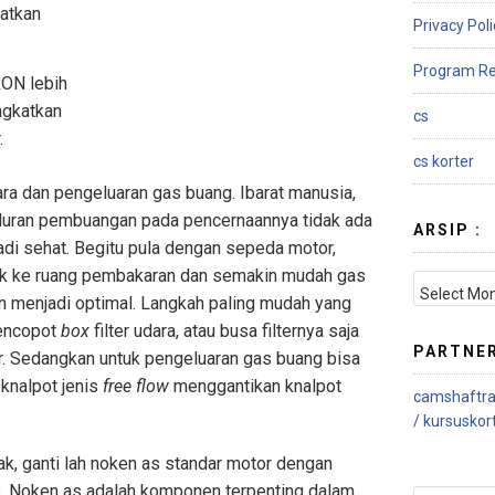
Privacy Poli
Program Re
ON lebih
ngkatkan
cs
.
cs korter
a dan pengeluaran gas buang. Ibarat manusia,
saluran pembuangan pada pencernaannya tidak ada
ARSIP :
adi sehat. Begitu pula dengan sepeda motor,
uk ke ruang pembakaran dan semakin mudah gas
n menjadi optimal. Langkah paling mudah yang
mencopot
box
filter udara, atau busa filternya saja
PARTNE
tor. Sedangkan untuk pengeluaran gas buang bisa
knalpot jenis
free flow
menggantikan knalpot
camshaftra
/
kursuskor
ak, ganti lah noken as standar motor dengan
as. Noken as adalah komponen terpenting dalam