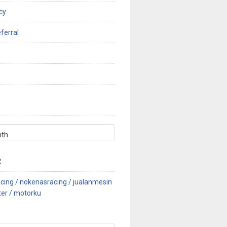
cy
ferral
R
cing /
nokenasracing /
jualanmesin
ter /
motorku