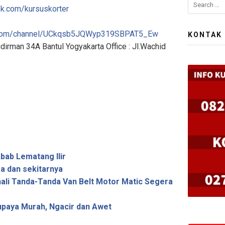
k.com/kursuskorter
e.com/channel/UCkqsb5JQWyp319SBPAT5_Ew
KONTAK
udirman 34A Bantul Yogyakarta Office : Jl.Wachid
bab Lematang Ilir
a dan sekitarnya
ali Tanda-Tanda Van Belt Motor Matic Segera
upaya Murah, Ngacir dan Awet