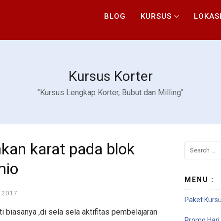
BLOG
KURSUS
LOKAS
Kursus Korter
"Kursus Lengkap Korter, Bubut dan Milling"
kan karat pada blok
mio
MENU :
 2017
Paket Kursu
i biasanya ,di sela sela aktifitas pembelajaran
Promo Hari 