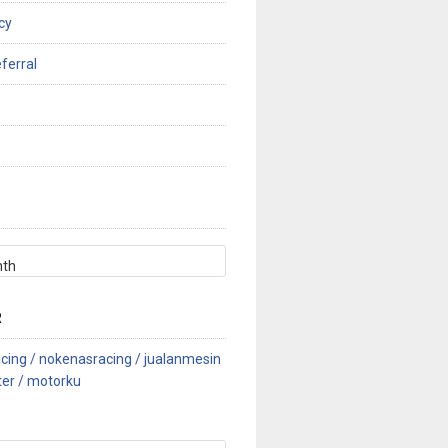
cy
ferral
R
cing /
nokenasracing /
jualanmesin
ter /
motorku