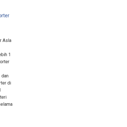
rter
r Asla
ebih 1
orter
s dan
ter di
l
teri
 selama