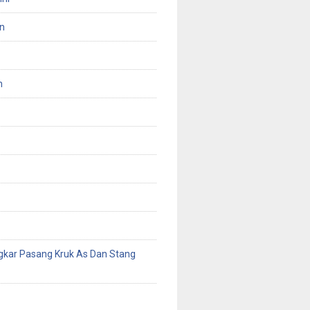
n
n
gkar Pasang Kruk As Dan Stang