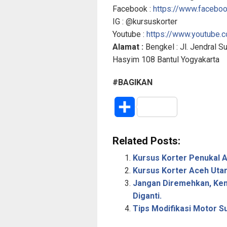
Facebook :
https://www.faceboo
IG : @kursuskorter
Youtube :
https://www.youtub
Alamat :
Bengkel : Jl. Jendral S
Hasyim 108 Bantul Yogyakarta
#BAGIKAN
S
h
Related Posts:
a
Kursus Korter Penukal A
r
Kursus Korter Aceh Utar
Jangan Diremehkan, Ken
e
Diganti.
Tips Modifikasi Motor S