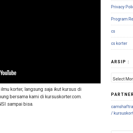
Privacy Poli
Program Re
cs
cs korter
ARSIP :
lmu korter, langsung saja ikut kursus di
PARTNE
bung bersama kami di kursuskorter.com.
SI sampai bisa.
camshaftra
/
kursuskor